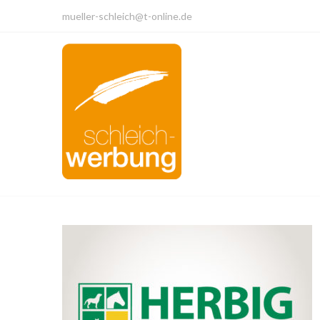
Skip
mueller-schleich@t-online.de
to
content