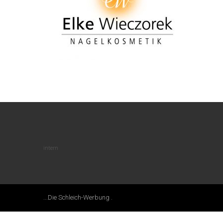
intern
...die Schleich-Werbung .